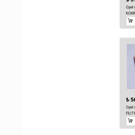
Opel
KOM
₺ 5
Opel
FİLİT