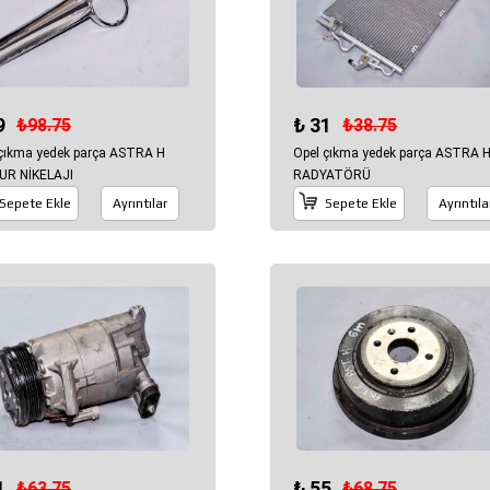
9
₺ 31
₺98.75
₺38.75
 çıkma yedek parça ASTRA H
Opel çıkma yedek parça ASTRA 
UR NİKELAJI
RADYATÖRÜ
Sepete Ekle
Ayrıntılar
Sepete Ekle
Ayrıntıla
1
₺ 55
₺63.75
₺68.75