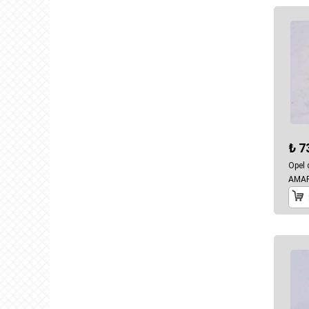
₺ 7
Opel
AMA