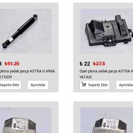
3
₺ 22
₺91.25
₺27.5
 çıkma yedek parça ASTRA H ARKA
Opel çıkma yedek parça ASTRA 
RTİSÖR
YATAGI
Sepete Ekle
Ayrıntılar
Sepete Ekle
Ayrıntıla