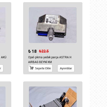
₺ 18
₺22.5
H AKÜ
Opel çıkma yedek parça ASTRA H
AIRBAG BEYNİ KM
r
Sepete Ekle
Ayrıntılar