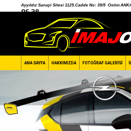
Ayyıldız Sanayi Sitesi 1125.Cadde No: 39/5 Ostim A
96 38
ANA SAYFA
HAKKIMIZDA
FOTOĞRAF GALERİSİ
İ