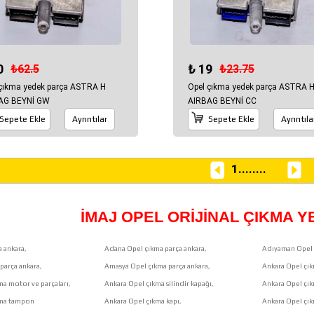
0
₺ 19
₺62.5
₺23.75
 çıkma yedek parça ASTRA H
Opel çıkma yedek parça ASTRA 
AG BEYNİ GW
AIRBAG BEYNİ CC
Sepete Ekle
Ayrıntılar
Sepete Ekle
Ayrıntıla
1
........
İMAJ OPEL ORİJİNAL ÇIKMA 
 ankara,
Adana Opel çıkma parça ankara,
Adıyaman Opel 
parça ankara,
Amasya Opel çıkma parça ankara,
Ankara Opel çık
ma motor ve parçaları,
Ankara Opel çıkma silindir kapağı,
Ankara Opel çı
kma tampon
Ankara Opel çıkma kapı,
Ankara Opel çık