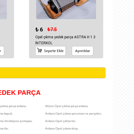
₺ 6
₺7.5
H
Opel çıkma yedek parça ASTRA H 1.3
İNTERKOL
r
Sepete Ekle
Ayrıntılar
YEDEK PARÇA
çıkma parça ankara,
Afyon Opel çıkma parça ankara,
ma kaput,
Ankara Opel çıkma şanzıman ve parçaları,
kma direksiyon pompası,
Ankara Opel çıkma far,
ma far,
Ankara Opel çıkma stop,