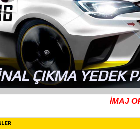
İNAL ÇIKMA YEDEK 
İMAJ OPEL Ç
NLER