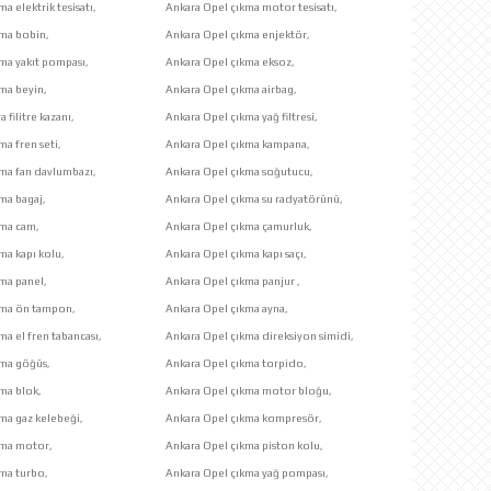
a elektrik tesisatı,
Ankara Opel çıkma motor tesisatı,
kma bobin,
Ankara Opel çıkma enjektör,
ma yakıt pompası,
Ankara Opel çıkma eksoz,
ma beyin,
Ankara Opel çıkma airbag,
 filitre kazanı,
Ankara Opel çıkma yağ filtresi,
ma fren seti,
Ankara Opel çıkma kampana,
ma fan davlumbazı,
Ankara Opel çıkma soğutucu,
ma bagaj,
Ankara Opel çıkma su radyatörünü,
kma cam,
Ankara Opel çıkma çamurluk,
ma kapı kolu,
Ankara Opel çıkma kapı saçı,
ma panel,
Ankara Opel çıkma panjur ,
kma ön tampon,
Ankara Opel çıkma ayna,
ma el fren tabancası,
Ankara Opel çıkma direksiyon simidi,
kma göğüs,
Ankara Opel çıkma torpido,
ma blok,
Ankara Opel çıkma motor bloğu,
ma gaz kelebeği,
Ankara Opel çıkma kompresör,
kma motor,
Ankara Opel çıkma piston kolu,
ma turbo,
Ankara Opel çıkma yağ pompası,