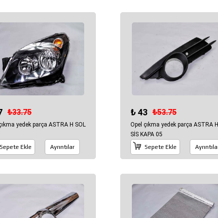
7
₺ 43
₺33.75
₺53.75
 çıkma yedek parça ASTRA H SOL
Opel çıkma yedek parça ASTRA 
SİS KAPA 05
Sepete Ekle
Ayrıntılar
Sepete Ekle
Ayrıntıla