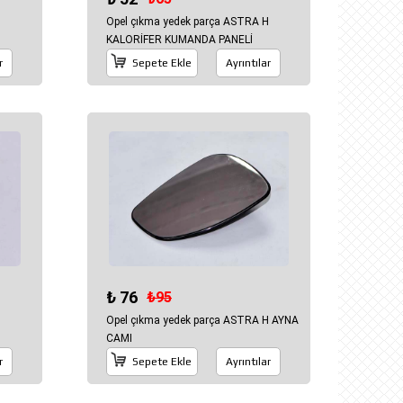
H
Opel çıkma yedek parça ASTRA H
KALORİFER KUMANDA PANELİ
r
Sepete Ekle
Ayrıntılar
₺ 76
₺95
H
Opel çıkma yedek parça ASTRA H AYNA
CAMI
r
Sepete Ekle
Ayrıntılar