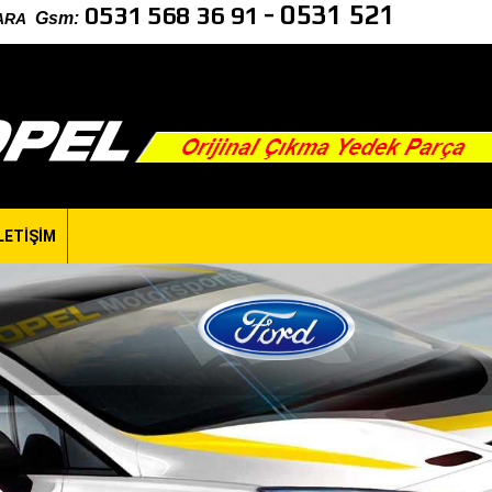
-
0531 521
0531 568 36 91
Gsm
:
NKARA
LETİŞİM