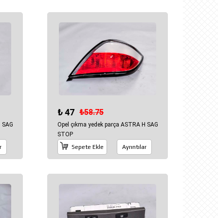
₺ 47
₺58.75
H SAG
Opel çıkma yedek parça ASTRA H SAG
STOP
r
Sepete Ekle
Ayrıntılar