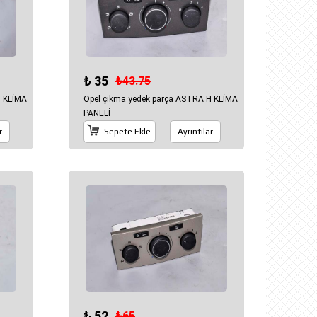
₺ 35
₺43.75
H KLİMA
Opel çıkma yedek parça ASTRA H KLİMA
PANELİ
r
Sepete Ekle
Ayrıntılar
₺ 52
₺65