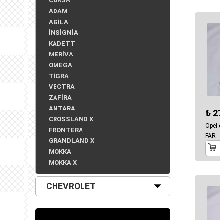
CORSA
ADAM
AGİLA
İNSİGNİA
KADETT
MERİVA
OMEGA
TİGRA
VECTRA
ZAFİRA
ANTARA
₺ 2
CROSSLAND X
Opel
FRONTERA
FAR
GRANDLAND X
MOKKA
MOKKA X
CHEVROLET