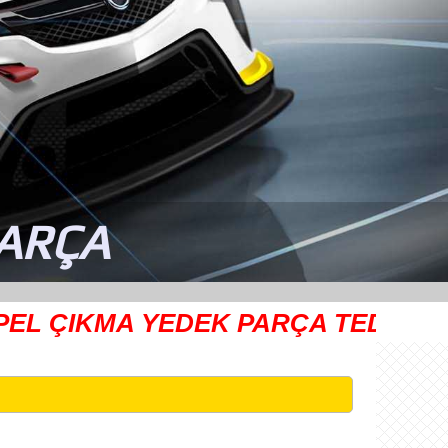
PARÇA
IKMA YEDEK PARÇA TEDARİKÇİSİ
Ay