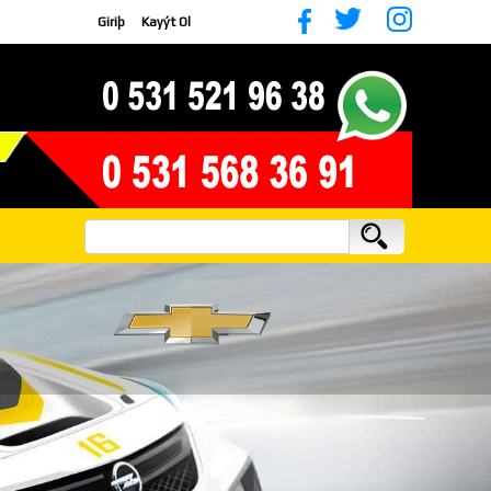
Giriþ
Kayýt Ol