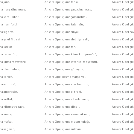
a jant,
Ankara Opel çıkma tabla,
Ankara Opel çıkm
kma marş dinamosu,
Ankara Opel çıkma şarz dinamosu,
Ankara Opel çı
ma karbüratör,
Ankara Opel çıkma şamandıra ,
Ankara Opel çık
ma manifold,
Ankara Opel çıkma katalizör,
Ankara Opel çık
ma sigorta,
Ankara Opel çıkma sinyal,
Ankara Opel hava
 yakıt filtresi,
Ankara Opel çıkma debriyaj seti,
Ankara Opel çık
ma körük,
Ankara Opel çıkma fan,
Ankara Opel çık
ma radyatör,
Ankara Opel çıkma klima kompresörü,
Ankara Opel çık
ma klima radyatörü,
Ankara Opel çıkma interkol radyatörü,
Ankara Opel çı
kma davlumbaz,
Ankara Opel çıkma güneşlik,
Ankara Opel çık
ma karter,
Ankara Opel kesme marşpiyel,
Ankara Opel çık
ma sunroof,
Ankara Opel çıkma arka tampon,
Ankara Opel çı
ma amartisör,
Ankara Opel çıkma el freni,
Ankara Opel çık
ma koltuk,
Ankara Opel çıkma vites topuzu,
Ankara Opel çı
a kilometre saati,
Ankara Opel çıkma dingil,
Ankara Opel çık
ma krank,
Ankara Opel çıkma eksantrik mili,
Ankara Opel çık
ma mafsal,
Ankara Opel çıkma motor kulağı,
Ankara Opel çı
kma segman,
Ankara Opel çıkma rulman,
Ankara Opel çık