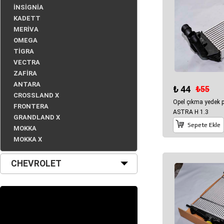
İNSİGNİA
KADETT
MERİVA
OMEGA
TİGRA
VECTRA
ZAFİRA
ANTARA
₺ 44
₺55
CROSSLAND X
Opel çıkma yedek
FRONTERA
ASTRA H 1.3
GRANDLAND X
Sepete Ekle
MOKKA
MOKKA X
CHEVROLET