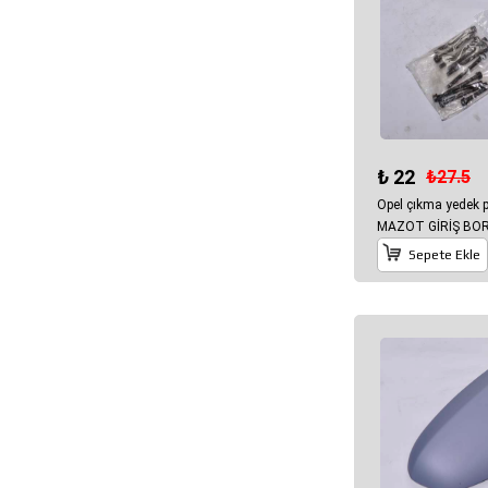
₺ 22
₺27.5
Opel çıkma yedek 
MAZOT GİRİŞ BO
Sepete Ekle