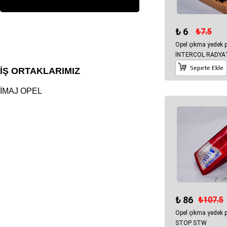
₺ 6
₺7.5
Opel çıkma yedek 
İNTERCOL RADY
Sepete Ekle
İŞ ORTAKLARIMIZ
İMAJ OPEL
₺ 86
₺107.5
Opel çıkma yedek 
STOP STW