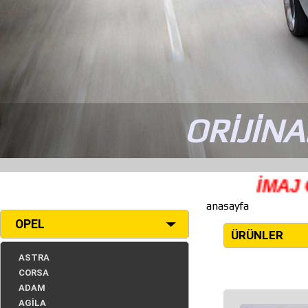
ORİJİNA
İMAJ OPE
anasayfa
OPEL
ÜRÜNLER
ASTRA
CORSA
ADAM
AGİLA