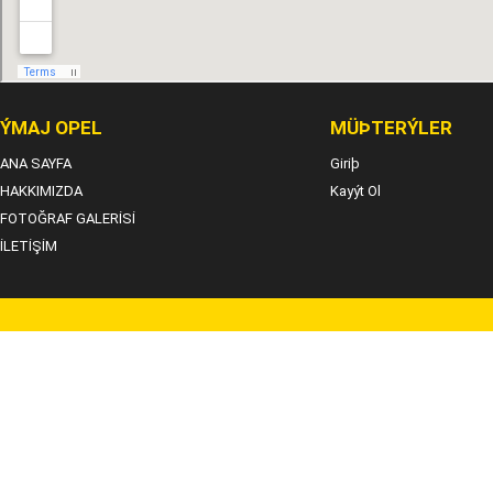
ÝMAJ OPEL
MÜÞTERÝLER
ANA SAYFA
Giriþ
HAKKIMIZDA
Kayýt Ol
FOTOĞRAF GALERİSİ
İLETİŞİM