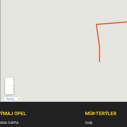
ÝMAJ OPEL
MÜÞTERÝLER
ANA SAYFA
Giriþ