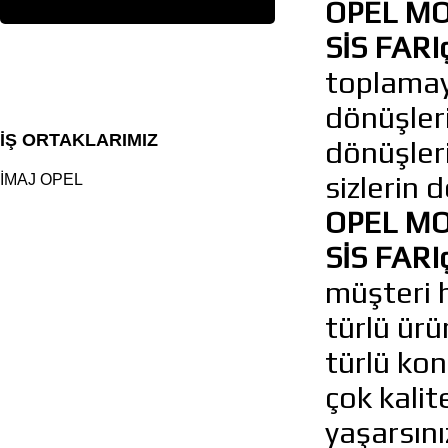
OPEL MO
SİS FARI
toplamaya
dönüşleri
İŞ ORTAKLARIMIZ
dönüşler
sizlerin 
İMAJ OPEL
OPEL MO
SİS FARI
müşteri h
türlü ürü
türlü ko
çok kalit
yaşarsını