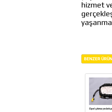
hizmet ve
gerçekleş
yaşanmay
BENZER ÜRÜ
Opel çıkma yedek p