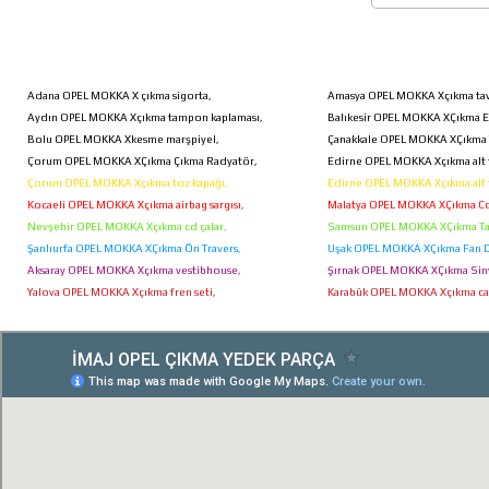
İNSİGNİA SAG AIR
Adana OPEL MOKKA X çıkma sigorta,
Amasya OPEL MOKKA Xçıkma tav
Aydın OPEL MOKKA Xçıkma tampon kaplaması,
Balıkesir OPEL MOKKA XÇıkma Ek
Bolu OPEL MOKKA Xkesme marşpiyel,
Çanakkale OPEL MOKKA XÇıkma Ta
Çorum OPEL MOKKA XÇıkma Çıkma Radyatör,
Edirne OPEL MOKKA Xçıkma alt t
Çorum OPEL MOKKA Xçıkma toz kapağı,
Edirne OPEL MOKKA Xçıkma alt t
Kocaeli OPEL MOKKA Xçıkma airbag sargısı,
Malatya OPEL MOKKA XÇıkma Cd
Nevşehir OPEL MOKKA Xçıkma cd çalar,
Samsun OPEL MOKKA XÇıkma Ta
Şanlıurfa OPEL MOKKA XÇıkma Ön Travers,
Uşak OPEL MOKKA XÇıkma Fan D
Aksaray OPEL MOKKA Xçıkma vestibhouse,
Şırnak OPEL MOKKA XÇıkma Siny
Yalova OPEL MOKKA Xçıkma fren seti,
Karabük OPEL MOKKA Xçıkma cam 