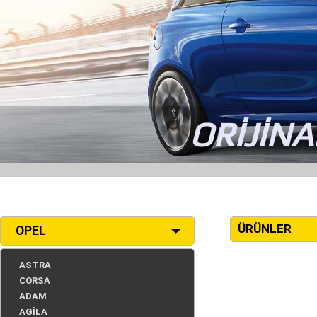
ORİJİNA
ÜRÜNLER
OPEL
ASTRA
CORSA
ADAM
AGİLA