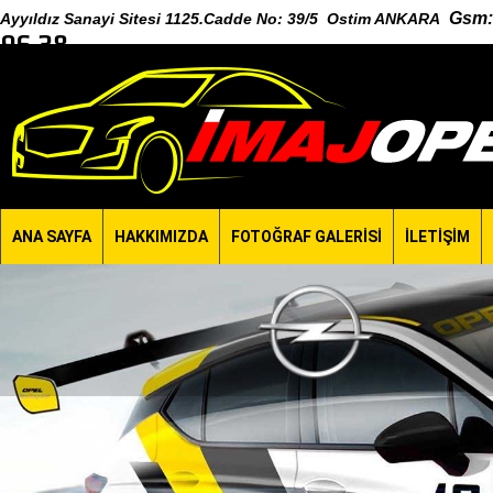
Gsm
:
Ayyıldız Sanayi Sitesi 1125.Cadde No: 39/5 Ostim ANKARA
96 38
ANA SAYFA
HAKKIMIZDA
FOTOĞRAF GALERİSİ
İLETİŞİM