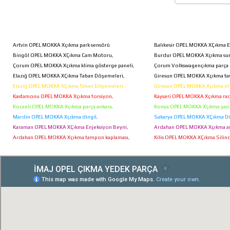
İNTERKOL ASTRA H
Artvin OPEL MOKKA Xçıkma park sensörü
Balıkesir OPEL MOKKA XÇıkma E
Bingöl OPEL MOKKA XÇıkma Cam Motoru,
Burdur OPEL MOKKA Xçıkma su
Çorum OPEL MOKKA Xçıkma klima gösterge paneli,
Çorum Volkswagençıkma parça e
Elazığ OPEL MOKKA XÇıkma Taban Döşemeleri,
Giresun OPEL MOKKA Xçıkma tava
Elazığ OPEL MOKKA XÇıkma Taban Döşemeleri,
Giresun OPEL MOKKA Xçıkma el 
Kastamonu OPEL MOKKA Xçıkma torsiyon,
Kayseri OPEL MOKKA Xçıkma rad
Kocaeli OPEL MOKKA Xçıkma parça ankara,
Konya OPEL MOKKA Xçıkma şanz
Mardin OPEL MOKKA Xçıkma dingil,
Sakarya OPEL MOKKA XÇıkma Dis
Karaman OPEL MOKKA XÇıkma Enjeksiyon Beyni,
Ardahan OPEL MOKKA Xçıkma a
Ardahan OPEL MOKKA Xçıkma tampon kaplaması,
Kilis OPEL MOKKA XÇıkma Silind