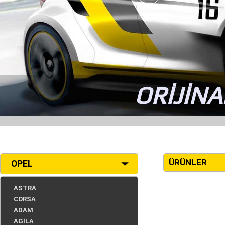
ORİJİNA
ÜRÜNLER
OPEL
ASTRA
CORSA
ADAM
AGİLA