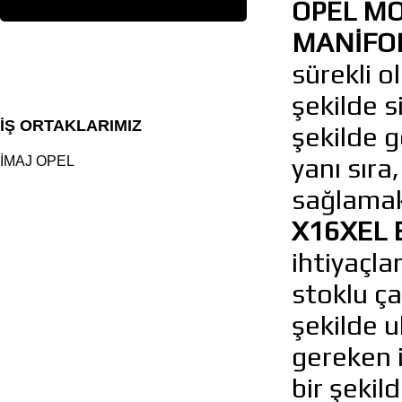
OPEL MO
MANİFOL
sürekli o
şekilde s
İŞ ORTAKLARIMIZ
şekilde 
yanı sıra
İMAJ OPEL
sağlamak
X16XEL 
ihtiyaçla
stoklu ça
şekilde u
gereken i
bir şekil