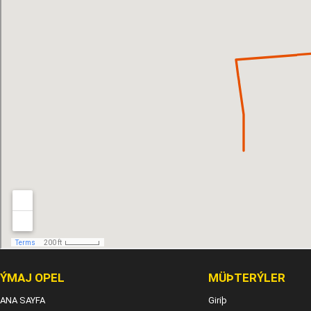
ÝMAJ OPEL
MÜÞTERÝLER
ANA SAYFA
Giriþ