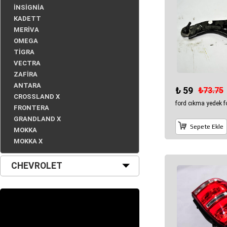
İNSİGNİA
KADETT
MERİVA
OMEGA
TİGRA
VECTRA
ZAFİRA
ANTARA
₺ 59
₺73.75
CROSSLAND X
ford cıkma yedek f
FRONTERA
GRANDLAND X
Sepete Ekle
MOKKA
MOKKA X
CHEVROLET