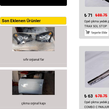
₺ 71
₺88.75
Son Eklenen Ürünler
Opel çıkma yedek
TRAX SOL STOP
Sepete Ekle
sıfır orjianal far
₺ 63
₺78.75
Opel çıkma yedek 
çıkma orjinal kapı
COMBO C PANJU