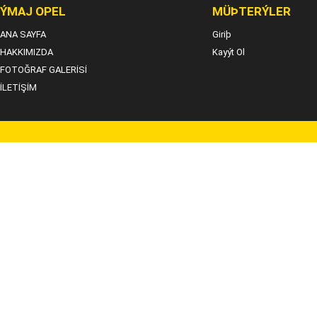
ÝMAJ OPEL
MÜÞTERÝLER
ANA SAYFA
Giriþ
HAKKIMIZDA
Kayýt Ol
FOTOĞRAF GALERİSİ
İLETİŞİM