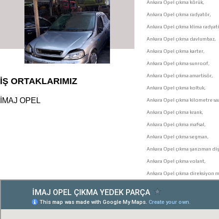
Ankara Opel çıkma körük,
Ankara Opel çıkma radyatör,
Ankara Opel çıkma klima radyat
Ankara Opel çıkma davlumbaz,
Ankara Opel çıkma karter,
Ankara Opel çıkma sunroof,
Ankara Opel çıkma amartisör,
İŞ ORTAKLARIMIZ
Ankara Opel çıkma koltuk,
İMAJ OPEL
Ankara Opel çıkma kilometre saa
Ankara Opel çıkma krank,
Ankara Opel çıkma mafsal,
Ankara Opel çıkma segman,
çıkma orjinal parçaları
Ankara Opel çıkma şanzıman dişl
Ankara Opel çıkma volant,
Ankara Opel çıkma direksiyon mi