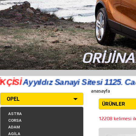
ORİJİNA
Sİ
Ayyıldız Sanayi Sitesi 1125. Cadde
anasayfa
OPEL
ÜRÜNLER
ASTRA
12208 kelimesi ile
CORSA
ADAM
AGİLA