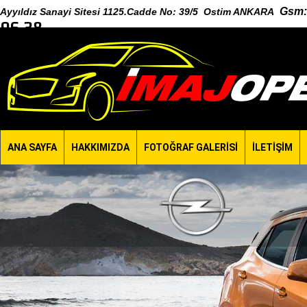
Gsm
:
Ayyıldız Sanayi Sitesi 1125.Cadde No: 39/5 Ostim ANKARA
96 38
ANA SAYFA
HAKKIMIZDA
FOTOĞRAF GALERİSİ
İLETİŞİM