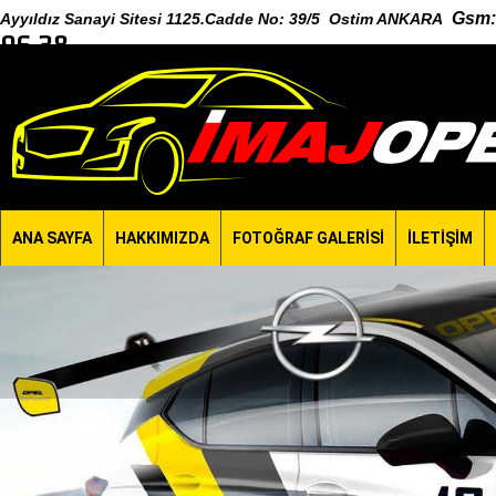
Gsm
:
Ayyıldız Sanayi Sitesi 1125.Cadde No: 39/5 Ostim ANKARA
96 38
ANA SAYFA
HAKKIMIZDA
FOTOĞRAF GALERİSİ
İLETİŞİM