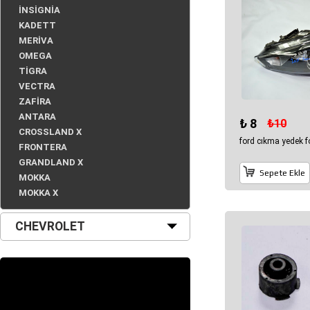
İNSİGNİA
KADETT
MERİVA
OMEGA
TİGRA
VECTRA
ZAFİRA
ANTARA
₺ 8
₺10
CROSSLAND X
ford cıkma yedek f
FRONTERA
GRANDLAND X
Sepete Ekle
MOKKA
MOKKA X
CHEVROLET