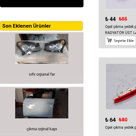
₺ 44
₺55
Son Eklenen Ürünler
Opel çıkma yedek
RADYATÖR ÜST LA
Sepete Ekle
sıfır orjianal far
₺ 64
₺80
Opel çıkma yedek
çıkma orjinal kapı