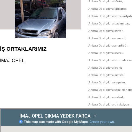
Ankara Opel çıkma körük,
Ankara Opel çıkma radyatör,
Ankara Opel çıkma klima radyat
Ankara Opel çıkma davlumbaz,
Ankara Opel çıkma karter,
Ankara Opel çıkma sunroof,
Ankara Opel çıkma amartisör,
İŞ ORTAKLARIMIZ
Ankara Opel çıkma koltuk,
İMAJ OPEL
Ankara Opel çıkma kilometre saa
Ankara Opel çıkma krank,
Ankara Opel çıkma mafsal,
Ankara Opel çıkma segman,
çıkma orjinal parçaları
Ankara Opel çıkma şanzıman dişl
Ankara Opel çıkma volant,
Ankara Opel çıkma direksiyon mi