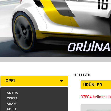
ORİJİNA
anasayfa
OPEL
ÜRÜNLER
ASTRA
37884 kelimesi ile
CORSA
ADAM
AGİLA