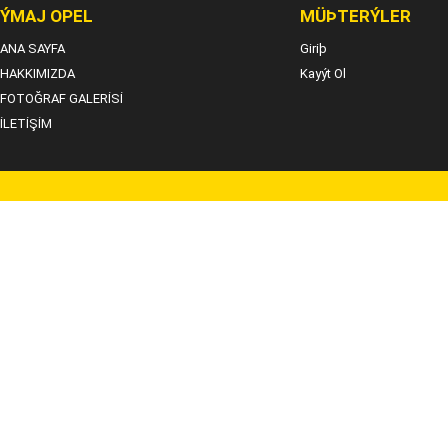
ÝMAJ OPEL
MÜÞTERÝLER
ANA SAYFA
Giriþ
HAKKIMIZDA
Kayýt Ol
FOTOĞRAF GALERİSİ
İLETİŞİM