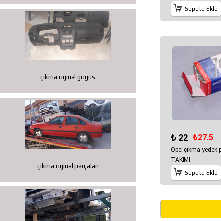
Sepete Ekle
çıkma orjinal gögüs
₺ 22
₺27.5
Opel çıkma yedek 
TAKIMI
çıkma orjinal parçaları
Sepete Ekle