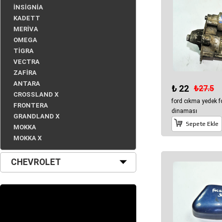
İNSİGNİA
KADETT
MERİVA
OMEGA
TİGRA
VECTRA
ZAFİRA
ANTARA
₺ 22
₺27.5
CROSSLAND X
ford cıkma yedek f
FRONTERA
dinaması
GRANDLAND X
Sepete Ekle
MOKKA
MOKKA X
CHEVROLET