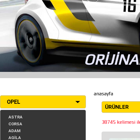
ORİJİNA
anasayfa
OPEL
ÜRÜNLER
ASTRA
38745 kelimesi ile
CORSA
ADAM
AGİLA