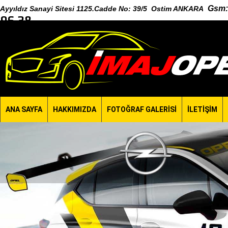
Gsm
:
Ayyıldız Sanayi Sitesi 1125.Cadde No: 39/5 Ostim ANKARA
96 38
ANA SAYFA
HAKKIMIZDA
FOTOĞRAF GALERİSİ
İLETİŞİM