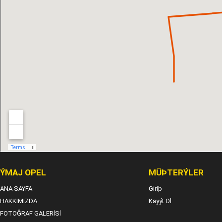
ÝMAJ OPEL
MÜÞTERÝLER
ANA SAYFA
Giriþ
HAKKIMIZDA
Kayýt Ol
FOTOĞRAF GALERİSİ