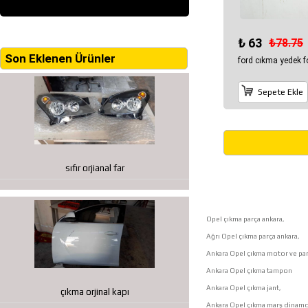
₺ 63
₺78.75
Son Eklenen Ürünler
ford cıkma yedek f
Sepete Ekle
sıfır orjianal far
Opel çıkma parça ankara,
Ağrı Opel çıkma parça ankara,
Ankara Opel çıkma motor ve par
Ankara Opel çıkma tampon
Ankara Opel çıkma jant,
çıkma orjinal kapı
Ankara Opel çıkma marş dinamo