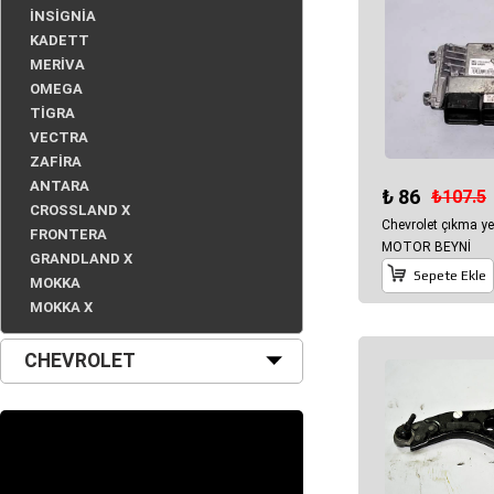
İNSİGNİA
KADETT
MERİVA
OMEGA
TİGRA
VECTRA
ZAFİRA
ANTARA
₺ 86
₺107.5
CROSSLAND X
Chevrolet çıkma y
FRONTERA
MOTOR BEYNİ
GRANDLAND X
Sepete Ekle
MOKKA
MOKKA X
CHEVROLET