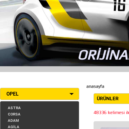
ORİJİNA
anasayfa
OPEL
ÜRÜNLER
ASTRA
48336 kelimesi ile
CORSA
ADAM
AGİLA