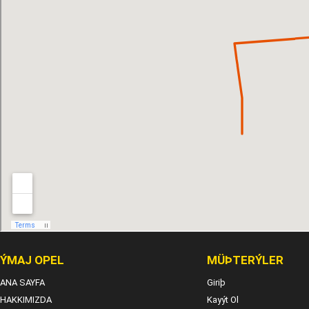
ÝMAJ OPEL
MÜÞTERÝLER
ANA SAYFA
Giriþ
HAKKIMIZDA
Kayýt Ol