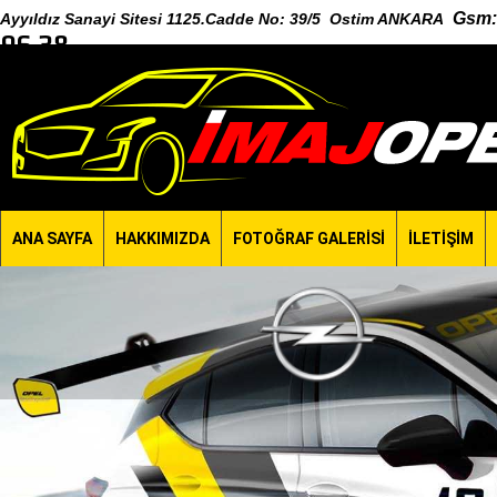
Gsm
:
Ayyıldız Sanayi Sitesi 1125.Cadde No: 39/5 Ostim ANKARA
96 38
ANA SAYFA
HAKKIMIZDA
FOTOĞRAF GALERİSİ
İLETİŞİM