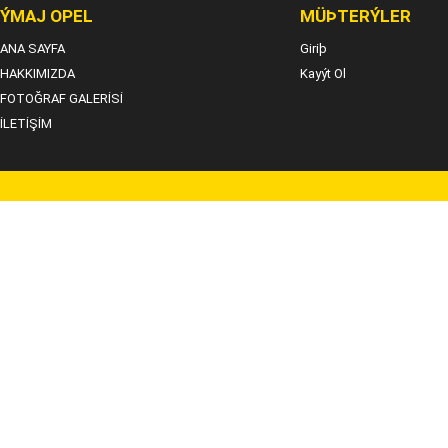
ÝMAJ OPEL
MÜÞTERÝLER
ANA SAYFA
Giriþ
HAKKIMIZDA
Kayýt Ol
FOTOĞRAF GALERİSİ
İLETİŞİM