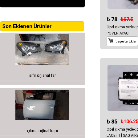
₺ 78
₺97.5
Son Eklenen Ürünler
Opel çıkma yedek
POVER AYAGI
Sepete Ekle
sıfır orjianal far
₺ 85
₺106.2
Opel çıkma yedek
çıkma orjinal kapı
LACETTİ SAG AIR