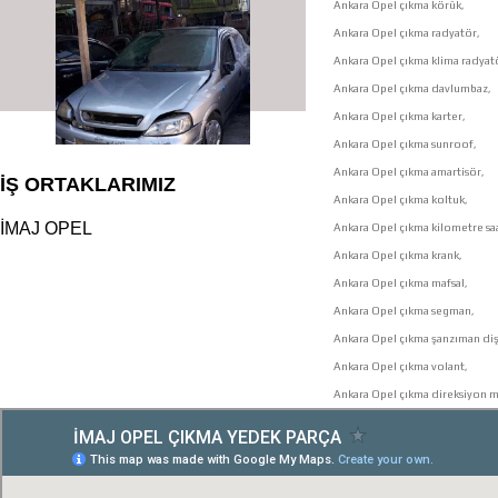
Ankara Opel çıkma körük,
Ankara Opel çıkma radyatör,
Ankara Opel çıkma klima radyat
Ankara Opel çıkma davlumbaz,
Ankara Opel çıkma karter,
Ankara Opel çıkma sunroof,
Ankara Opel çıkma amartisör,
İŞ ORTAKLARIMIZ
Ankara Opel çıkma koltuk,
İMAJ OPEL
Ankara Opel çıkma kilometre saa
Ankara Opel çıkma krank,
Ankara Opel çıkma mafsal,
Ankara Opel çıkma segman,
çıkma orjinal parçaları
Ankara Opel çıkma şanzıman dişl
Ankara Opel çıkma volant,
Ankara Opel çıkma direksiyon mi