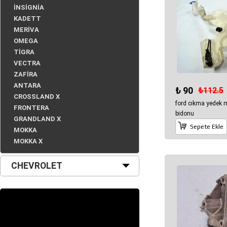
İNSİGNİA
KADETT
MERİVA
OMEGA
TİGRA
VECTRA
ZAFİRA
ANTARA
₺ 90
₺112.5
CROSSLAND X
ford cıkma yedek
FRONTERA
bidonu
GRANDLAND X
Sepete Ekle
MOKKA
MOKKA X
CHEVROLET