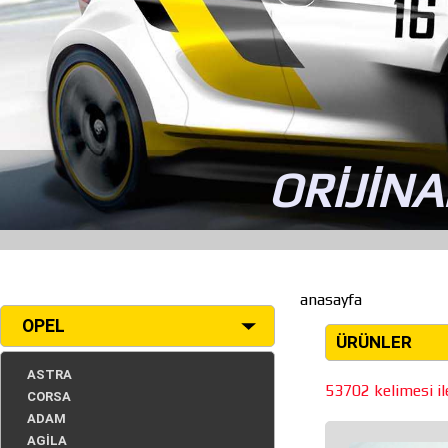
ORİJİNA
anasayfa
OPEL
ÜRÜNLER
ASTRA
53702 kelimesi ile
CORSA
ADAM
AGİLA