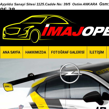
Gsm
:
Ayyıldız Sanayi Sitesi 1125.Cadde No: 39/5 Ostim ANKARA
96 38
ANA SAYFA
HAKKIMIZDA
FOTOĞRAF GALERİSİ
İLETİŞİM