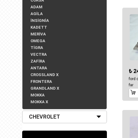
CORSA
ADAM
AGİLA
İNSİGNİA
KADETT
MERİVA
OMEGA
TİGRA
VECTRA
ZAFİRA
ANTARA
₺ 2
CROSSLAND X
ford 
FRONTERA
far
GRANDLAND X
MOKKA
MOKKA X
CHEVROLET