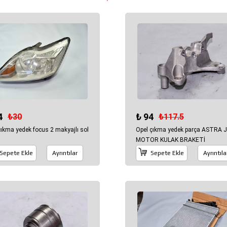
4
₺ 94
₺30
₺117.5
cıkma yedek focus 2 makyajlı sol
Opel çıkma yedek parça ASTRA 
MOTOR KULAK BRAKETİ
Sepete Ekle
Ayrıntılar
Sepete Ekle
Ayrıntıla