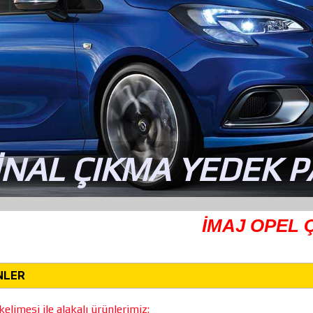
İNAL ÇIKMA YEDEK 
İMAJ OPEL ÇIK
NLER
elimesi ile alakalı ürünlerimiz;