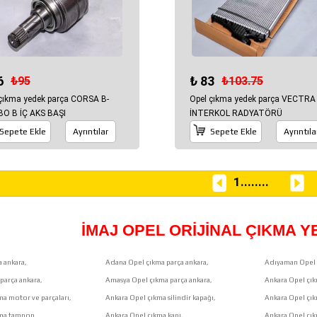
6
₺ 83
₺95
₺103.75
çıkma yedek parça CORSA B-
Opel çıkma yedek parça VECTRA
O B İÇ AKS BAŞI
İNTERKOL RADYATÖRÜ
Sepete Ekle
Ayrıntılar
Sepete Ekle
Ayrıntıla
1
........
İMAJ OPEL ORİJİNAL ÇIKMA 
 ankara,
Adana Opel çıkma parça ankara,
Adıyaman Opel 
parça ankara,
Amasya Opel çıkma parça ankara,
Ankara Opel çık
ma motor ve parçaları,
Ankara Opel çıkma silindir kapağı,
Ankara Opel çı
kma tampon
Ankara Opel çıkma kapı,
Ankara Opel çık