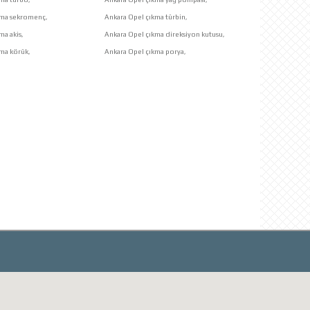
kma sekromenç,
Ankara Opel çıkma türbin,
ma akis,
Ankara Opel çıkma direksiyon kutusu,
ma körük,
Ankara Opel çıkma porya,