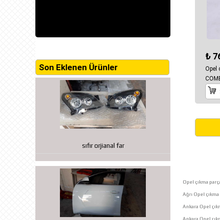
₺ 7
Son Eklenen Ürünler
Opel 
COMB
sıfır orjianal far
Opel çıkma parça
Ağrı Opel çıkma 
Ankara Opel çık
Ankara Opel çı