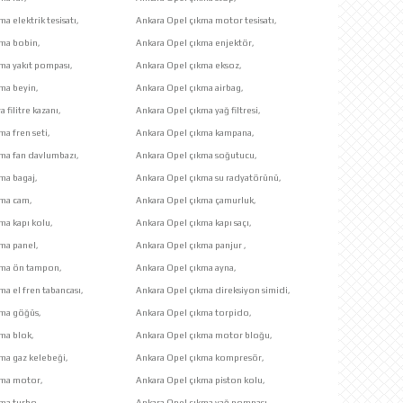
a elektrik tesisatı,
Ankara Opel çıkma motor tesisatı,
kma bobin,
Ankara Opel çıkma enjektör,
ma yakıt pompası,
Ankara Opel çıkma eksoz,
ma beyin,
Ankara Opel çıkma airbag,
 filitre kazanı,
Ankara Opel çıkma yağ filtresi,
ma fren seti,
Ankara Opel çıkma kampana,
ma fan davlumbazı,
Ankara Opel çıkma soğutucu,
ma bagaj,
Ankara Opel çıkma su radyatörünü,
kma cam,
Ankara Opel çıkma çamurluk,
ma kapı kolu,
Ankara Opel çıkma kapı saçı,
ma panel,
Ankara Opel çıkma panjur ,
kma ön tampon,
Ankara Opel çıkma ayna,
ma el fren tabancası,
Ankara Opel çıkma direksiyon simidi,
kma göğüs,
Ankara Opel çıkma torpido,
ma blok,
Ankara Opel çıkma motor bloğu,
ma gaz kelebeği,
Ankara Opel çıkma kompresör,
kma motor,
Ankara Opel çıkma piston kolu,
ma turbo,
Ankara Opel çıkma yağ pompası,