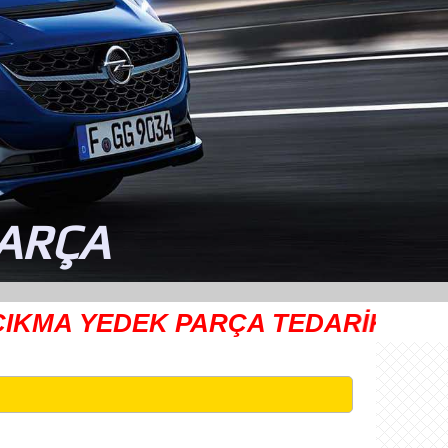
PARÇA
MA YEDEK PARÇA TEDARİKÇİSİ
Ayyı