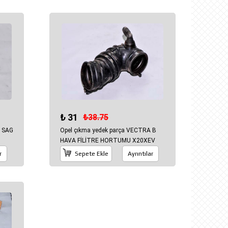
₺ 31
₺38.75
J SAG
Opel çıkma yedek parça VECTRA B
HAVA FİLİTRE HORTUMU X20XEV
r
Sepete Ekle
Ayrıntılar