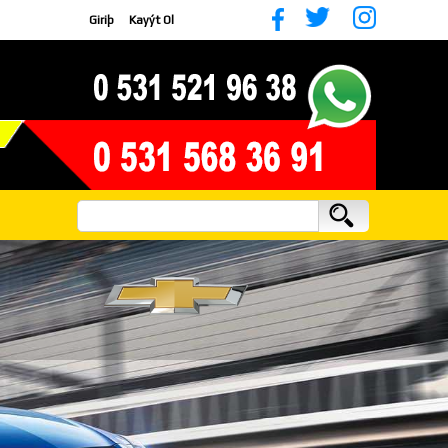
Giriþ
Kayýt Ol