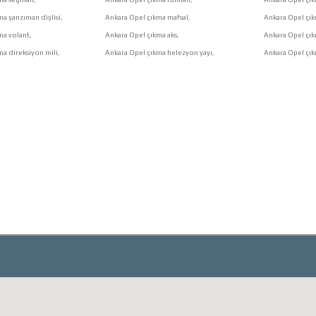
a şanzıman dişlisi,
Ankara Opel çıkma mafsal,
Ankara Opel çı
ma volant,
Ankara Opel çıkma aks,
Ankara Opel çık
a direksiyon mili,
Ankara Opel çıkma helezyon yayı,
Ankara Opel çık