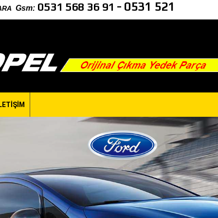
-
0531 521
0531 568 36 91
Gsm
:
NKARA
LETİŞİM