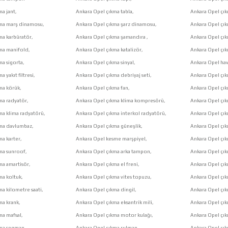
a jant,
Ankara Opel çıkma tabla,
Ankara Opel çıkm
kma marş dinamosu,
Ankara Opel çıkma şarz dinamosu,
Ankara Opel çı
ma karbüratör,
Ankara Opel çıkma şamandıra ,
Ankara Opel çık
ma manifold,
Ankara Opel çıkma katalizör,
Ankara Opel çık
ma sigorta,
Ankara Opel çıkma sinyal,
Ankara Opel hava
 yakıt filtresi,
Ankara Opel çıkma debriyaj seti,
Ankara Opel çık
ma körük,
Ankara Opel çıkma fan,
Ankara Opel çık
ma radyatör,
Ankara Opel çıkma klima kompresörü,
Ankara Opel çık
ma klima radyatörü,
Ankara Opel çıkma interkol radyatörü,
Ankara Opel çı
kma davlumbaz,
Ankara Opel çıkma güneşlik,
Ankara Opel çık
ma karter,
Ankara Opel kesme marşpiyel,
Ankara Opel çık
ma sunroof,
Ankara Opel çıkma arka tampon,
Ankara Opel çı
ma amartisör,
Ankara Opel çıkma el freni,
Ankara Opel çık
ma koltuk,
Ankara Opel çıkma vites topuzu,
Ankara Opel çı
a kilometre saati,
Ankara Opel çıkma dingil,
Ankara Opel çık
ma krank,
Ankara Opel çıkma eksantrik mili,
Ankara Opel çık
ma mafsal,
Ankara Opel çıkma motor kulağı,
Ankara Opel çı
kma segman,
Ankara Opel çıkma rulman,
Ankara Opel çık