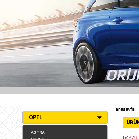
ORİJ
anasayfa
OPEL
ÜRÜ
ASTRA
64270 k