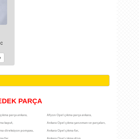
 C
r
YEDEK PARÇA
çıkma parça ankara,
Afyon Opel çıkma parça ankara,
ma kaput,
Ankara Opel çıkma şanzıman ve parçaları,
kma direksiyon pompası,
Ankara Opel çıkma far,
ma far,
Ankara Opel çıkma stop,