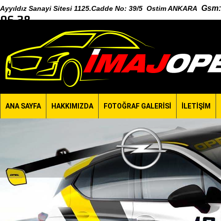
Gsm
:
Ayyıldız Sanayi Sitesi 1125.Cadde No: 39/5 Ostim ANKARA
96 38
ANA SAYFA
HAKKIMIZDA
FOTOĞRAF GALERİSİ
İLETİŞİM