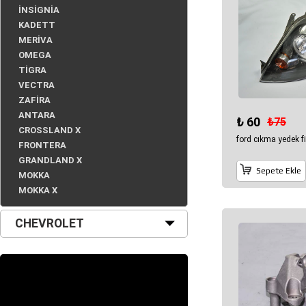
İNSİGNİA
KADETT
MERİVA
OMEGA
TİGRA
VECTRA
ZAFİRA
ANTARA
₺ 60
₺75
CROSSLAND X
ford cıkma yedek fi
FRONTERA
GRANDLAND X
Sepete Ekle
MOKKA
MOKKA X
CHEVROLET