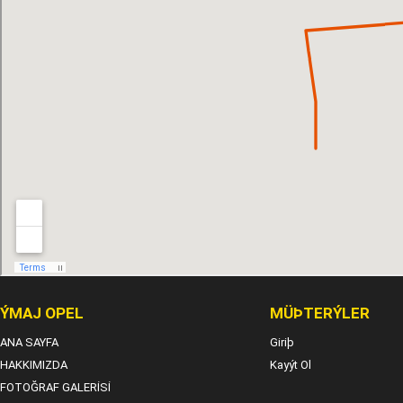
ÝMAJ OPEL
MÜÞTERÝLER
ANA SAYFA
Giriþ
HAKKIMIZDA
Kayýt Ol
FOTOĞRAF GALERİSİ