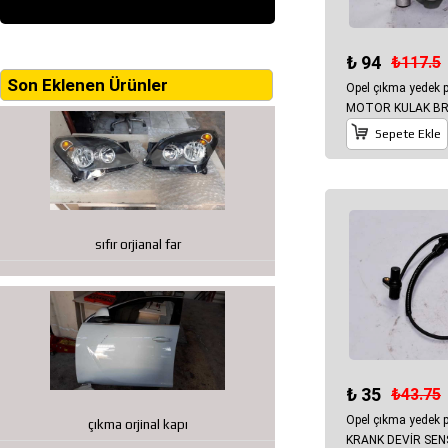
₺ 94
₺117.5
Son Eklenen Ürünler
Opel çıkma yedek
MOTOR KULAK BR
Sepete Ekle
sıfır orjianal far
₺ 35
₺43.75
Opel çıkma yedek
çıkma orjinal kapı
KRANK DEVİR SE