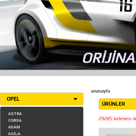
ORİJİNA
anasayfa
OPEL
ÜRÜNLER
ASTRA
29285 kelimesi ile
CORSA
ADAM
AGİLA